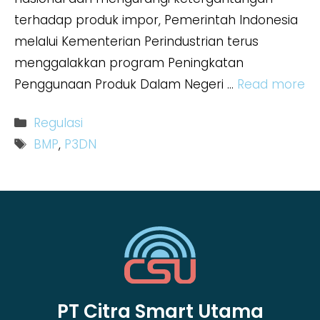
terhadap produk impor, Pemerintah Indonesia
melalui Kementerian Perindustrian terus
menggalakkan program Peningkatan
Penggunaan Produk Dalam Negeri …
Read more
Kategori
Regulasi
Tag
BMP
,
P3DN
PT Citra Smart Utama